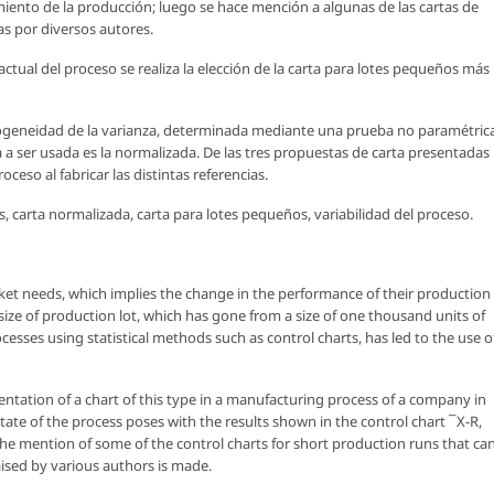
miento de la producción; luego se hace mención a algunas de las cartas de
s por diversos autores.
ctual del proceso se realiza la elección de la carta para lotes pequeños más
mogeneidad de la varianza, determinada mediante una prueba no paramétric
ta a ser usada es la normalizada. De las tres propuestas de carta presentadas
oceso al fabricar las distintas referencias.
as, carta normalizada, carta para lotes pequeños, variabilidad del proceso.
ket needs, which implies the change in the performance of their production
ize of production lot, which has gone from a size of one thousand units of
sses using statistical methods such as control charts, has led to the use o
ntation of a chart of this type in a manufacturing process of a company in
 state of the process poses with the results shown in the control chart ¯X-R,
e mention of some of the control charts for short production runs that ca
aised by various authors is made.