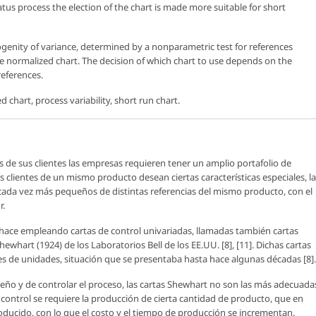
tus process the election of the chart is made more suitable for short
genity of variance, determined by a nonparametric test for references
 the normalized chart. The decision of which chart to use depends on the
references.
d chart, process variability, short run chart.
s de sus clientes las empresas requieren tener un amplio portafolio de
 clientes de un mismo producto desean ciertas características especiales, l
ada vez más pequeños de distintas referencias del mismo producto, con el
r.
 hace empleando cartas de control univariadas, llamadas también cartas
whart (1924) de los Laboratorios Bell de los EE.UU. [8], [11]. Dichas cartas
 de unidades, situación que se presentaba hasta hace algunas décadas [8].
ño y de controlar el proceso, las cartas Shewhart no son las más adecuada
 control se requiere la producción de cierta cantidad de producto, que en
oducido, con lo que el costo y el tiempo de producción se incrementan.