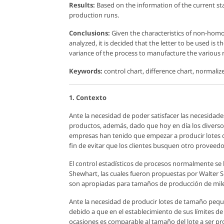
Results:
Based on the information of the current sta
production runs.
Conclusions:
Given the characteristics of non-homo
analyzed, it is decided that the letter to be used is
variance of the process to manufacture the various 
Keywords:
control chart, difference chart, normalize
1. Contexto
Ante la necesidad de poder satisfacer las necesidade
productos, además, dado que hoy en día los diversos
empresas han tenido que empezar a producir lotes c
fin de evitar que los clientes busquen otro proveedo
El control estadísticos de procesos normalmente se
Shewhart, las cuales fueron propuestas por Walter She
son apropiadas para tamaños de producción de miles
Ante la necesidad de producir lotes de tamaño peque
debido a que en el establecimiento de sus límites de
ocasiones es comparable al tamaño del lote a ser pr