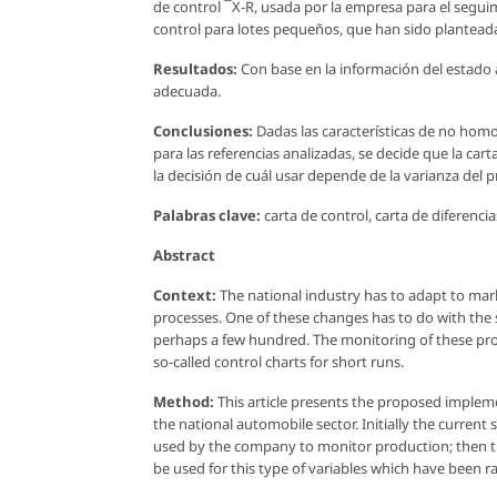
de control ¯X-R, usada por la empresa para el segui
control para lotes pequeños, que han sido planteada
Resultados:
Con base en la información del estado a
adecuada.
Conclusiones:
Dadas las características de no ho
para las referencias analizadas, se decide que la car
la decisión de cuál usar depende de la varianza del pr
Palabras clave:
carta de control, carta de diferenci
Abstract
Context:
The national industry has to adapt to mar
processes. One of these changes has to do with the s
perhaps a few hundred. The monitoring of these proce
so-called control charts for short runs.
Method:
This article presents the proposed impleme
the national automobile sector. Initially the current
used by the company to monitor production; then th
be used for this type of variables which have been r