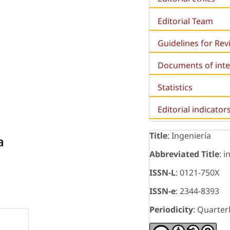
Editorial Team
Guidelines for Re
Documents of inte
Statistics
Editorial indicator
Title
: Ingeniería
a
Abbreviated Title
: i
ISSN-L
: 0121-750X
ISSN-e
: 2344-8393
Periodicity
: Quarter