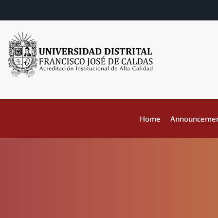
Home
Announceme