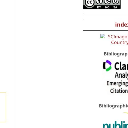
inde
Bibliograp
Bibliographi