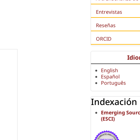
Entrevistas
Reseñas
ORCID
Idi
English
Español
Português
Indexación
Emerging Sourc
(ESCI)