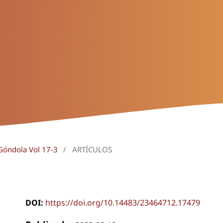
 Góndola Vol 17-3
/
ARTÍCULOS
DOI:
https://doi.org/10.14483/23464712.17479