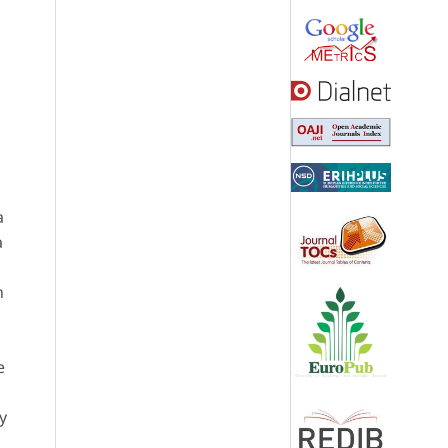
a
a
n
e
y