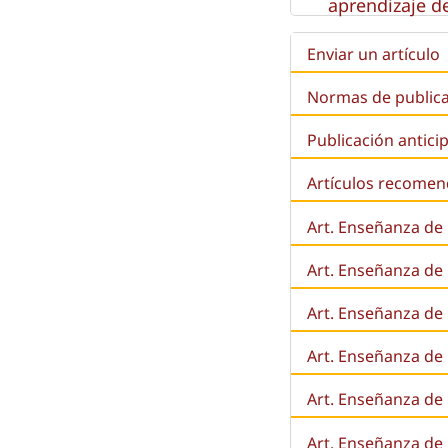
aprendizaje de
Enviar un artículo
Normas de public
Publicación antici
Artículos recome
Art. Enseñanza de
Art. Enseñanza de
Art. Enseñanza de 
Art. Enseñanza de l
Art. Enseñanza de
Art. Enseñanza de