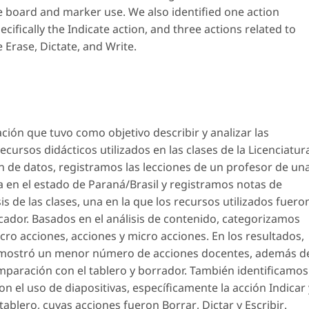
he board and marker use. We also identified one action
ecifically the
Indicate
action, and three actions related to
re
Erase, Dictate, and Write
.
ción que tuvo como objetivo describir y analizar las
cursos didácticos utilizados en las clases de la Licenciatur
ón de datos, registramos las lecciones de un profesor de un
a en el estado de Paraná/Brasil y registramos notas de
s de las clases, una en la que los recursos utilizados fuero
arcador. Basados en el análisis de contenido, categorizamos
cro acciones, acciones y micro acciones. En los resultados,
s mostró un menor número de acciones docentes, además d
paración con el tablero y borrador. También identificamos
n el uso de diapositivas, específicamente la acción
Indicar
 tablero, cuyas acciones fueron
Borrar
,
Dictar
y
Escribir
.