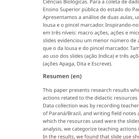
Ciências Biológicas. Para a coleta de da
Ensino Superior pública do estado do Pa
Apresentamos a análise de duas aulas, 
lousa e o pincel marcador. Inspirando-n
em três níveis: macro ações, ações e mi
slides
evidenciou um menor número de a
que o da lousa e do pincel marcador. T
ao uso dos
slides
(ação
Indica
) e três aç
(ações
Apaga
,
Dita
e
Escreve
).
Resumen (en)
This paper presents research results who
actions related to the didactic resources
Data collection was by recording teacher 
of Paraná/Brazil, and writing field notes
which the resources used were the slides
analysis, we categorize teaching actions 
In the results, we found that slide use 