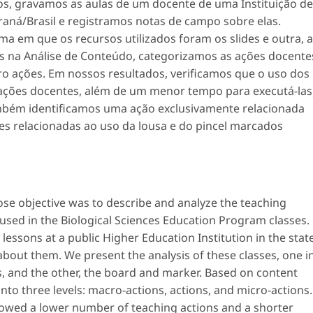
dos, gravamos as aulas de um docente de uma Instituição de
raná/Brasil e registramos notas de campo sobre elas.
uma em que os recursos utilizados foram os
slides
e outra, a
os na Análise de Conteúdo, categorizamos as ações docente
cro ações. Em nossos resultados, verificamos que o uso dos
ções docentes, além de um menor tempo para executá-las
ambém identificamos uma ação exclusivamente relacionada
ões relacionadas ao uso da lousa e do pincel marcados
se objective was to describe and analyze the teaching
 used in the Biological Sciences Education Program classes.
lessons at a public Higher Education Institution in the stat
 about them. We present the analysis of these classes, one i
, and the other, the board and marker. Based on content
into three levels: macro-actions, actions, and micro-actions.
showed a lower number of teaching actions and a shorter