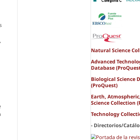
s
,
Natural Science Col
Advanced Technolo
Database (ProQuest
Biological Science 
(ProQuest)
Earth, Atmospheric
Science Collection 
e
n
Technology Collect
- Directorios/Catál