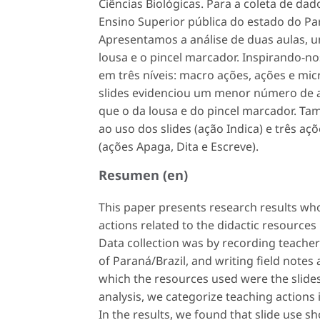
Ciências Biológicas. Para a coleta de da
Ensino Superior pública do estado do Pa
Apresentamos a análise de duas aulas, 
lousa e o pincel marcador. Inspirando-n
em três níveis: macro ações, ações e mi
slides
evidenciou um menor número de a
que o da lousa e do pincel marcador. T
ao uso dos
slides
(ação
Indica
) e três aç
(ações
Apaga
,
Dita
e
Escreve
).
Resumen (en)
This paper presents research results who
actions related to the didactic resources
Data collection was by recording teacher 
of Paraná/Brazil, and writing field notes
which the resources used were the slides
analysis, we categorize teaching actions 
In the results, we found that slide use 