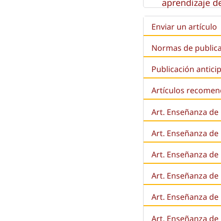
aprendizaje de
Enviar un artículo
Normas de public
Publicación antici
Artículos recome
Art. Enseñanza de
Art. Enseñanza de
Art. Enseñanza de 
Art. Enseñanza de l
Art. Enseñanza de
Art. Enseñanza de