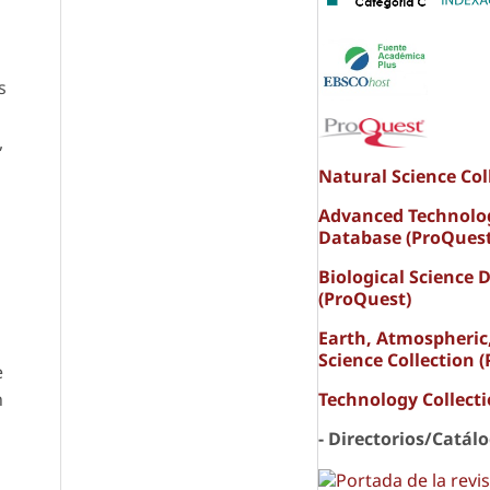
s
,
Natural Science Col
Advanced Technolo
Database (ProQuest
Biological Science 
(ProQuest)
Earth, Atmospheric
Science Collection 
e
n
Technology Collect
- Directorios/Catál