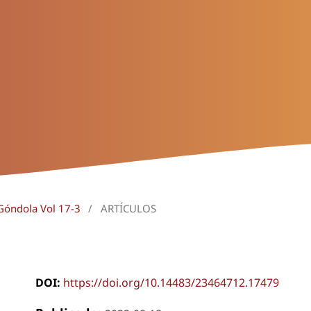
 Góndola Vol 17-3
/
ARTÍCULOS
DOI:
https://doi.org/10.14483/23464712.17479