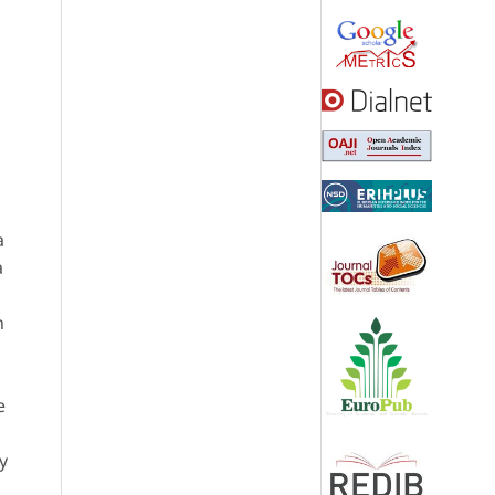
a
a
n
e
y