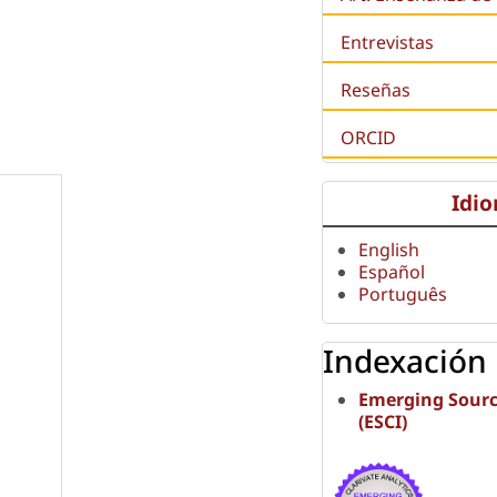
Entrevistas
Reseñas
ORCID
Idi
English
Español
Português
Indexación
Emerging Sourc
(ESCI)