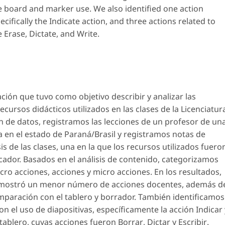
he board and marker use. We also identified one action
ecifically the
Indicate
action, and three actions related to
re
Erase, Dictate, and Write
.
ción que tuvo como objetivo describir y analizar las
cursos didácticos utilizados en las clases de la Licenciatur
ón de datos, registramos las lecciones de un profesor de un
a en el estado de Paraná/Brasil y registramos notas de
s de las clases, una en la que los recursos utilizados fuero
arcador. Basados en el análisis de contenido, categorizamos
cro acciones, acciones y micro acciones. En los resultados,
s mostró un menor número de acciones docentes, además d
paración con el tablero y borrador. También identificamos
n el uso de diapositivas, específicamente la acción
Indicar
 tablero, cuyas acciones fueron
Borrar
,
Dictar
y
Escribir
.