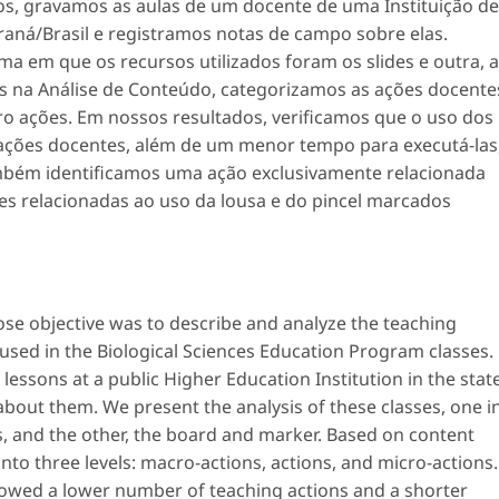
dos, gravamos as aulas de um docente de uma Instituição de
raná/Brasil e registramos notas de campo sobre elas.
uma em que os recursos utilizados foram os
slides
e outra, a
os na Análise de Conteúdo, categorizamos as ações docente
cro ações. Em nossos resultados, verificamos que o uso dos
ções docentes, além de um menor tempo para executá-las
ambém identificamos uma ação exclusivamente relacionada
ões relacionadas ao uso da lousa e do pincel marcados
se objective was to describe and analyze the teaching
 used in the Biological Sciences Education Program classes.
lessons at a public Higher Education Institution in the stat
 about them. We present the analysis of these classes, one i
, and the other, the board and marker. Based on content
into three levels: macro-actions, actions, and micro-actions.
showed a lower number of teaching actions and a shorter