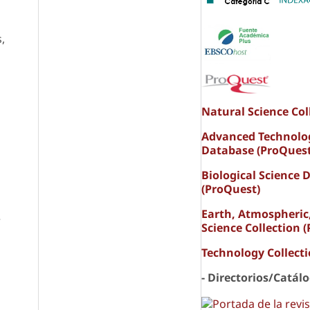
,
Natural Science Col
Advanced Technolo
Database (ProQuest
Biological Science 
(ProQuest)
Earth, Atmospheric
e
Science Collection 
Technology Collect
- Directorios/Catál