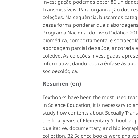
investigação podemos obter 86 unidades
Transmissíveis. Para organização dos re
coleções. Na sequência, buscamos catego
dessa forma ponderar quais abordagens
Programa Nacional do Livro Didático 20
biomédica, comportamental e socioecoló
abordagem parcial de saúde, ancorada em
coletivo. As coleções investigadas apres
informativa, dando pouca ênfase às abo
socioecológica.
Resumen (en)
Textbooks have been the most used teach
in Science Education, it is necessary to 
study how contents about Sexually Transm
the final years of Elementary School, app
qualitative, documentary, and bibliograp
collection. 32 Science books were analyz