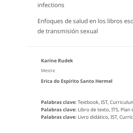
infections
Enfoques de salud en los libros esc
de transmisión sexual
Karine Rudek
Mestre
Erica do Espírito Santo Hermel
Palabras clave:
Textbook, IST, Curriculu
Palabras clave:
Libro de texto, ITS, Plan
Palabras clave:
Livro didático, IST, Currí