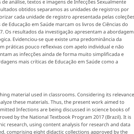
 de análise, textos e imagens de Infecções Sexualmente
sultados obtidos separamos as unidades de registros por
rizar cada unidade de registro apresentada pelas coleções
 de Educação em Saúde marcam os livros de Ciências do
17. Os resultados da investigação apresentam a abordagem
gica. Evidenciou-se que existe uma predominância da
 práticas pouco reflexivas com apelo individual e não
entam as infecções ainda de forma muito simplificada e
rdagens mais críticas de Educação em Saúde como a
ing material used in classrooms. Considering its relevanc
analyze these materials. Thus, the present work aimed to
itted Infections are being discussed in science books of
roved by the National Textbook Program 2017 (Brazil). It is
hic research, using content analysis for research and data
ed, comprising eight didactic collections approved by the