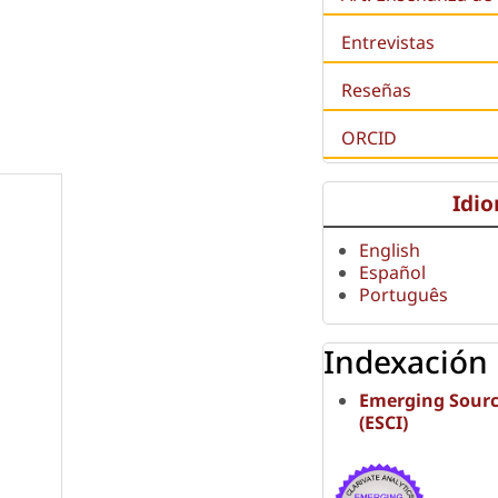
Entrevistas
Reseñas
ORCID
Idi
English
Español
Português
Indexación
Emerging Sourc
(ESCI)