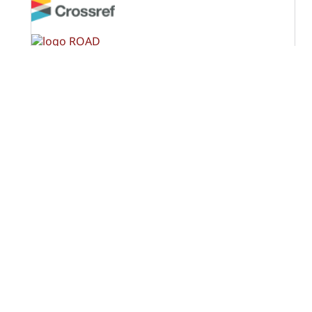
OPF (Open Policy Finder)
Licencia Creative Commons
Atribución-NoComercial-CompartirIgual 4.0 Internacional
(CC BY-NC-SA 4.0)