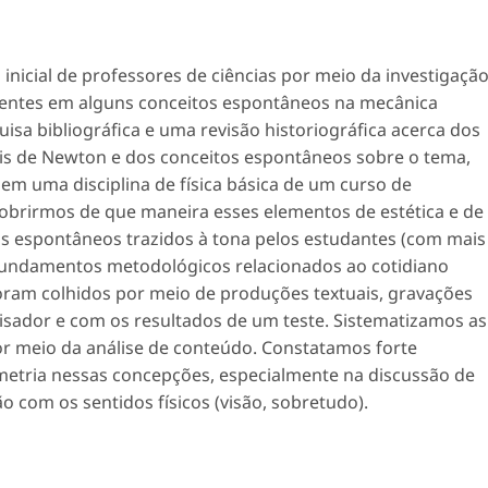
nicial de professores de ciências por meio da investigaçã
esentes em alguns conceitos espontâneos na mecânica
sa bibliográfica e uma revisão historiográfica acerca dos
leis de Newton e dos conceitos espontâneos sobre o tema,
m uma disciplina de física básica de um curso de
cobrirmos de que maneira esses elementos de estética e de
os espontâneos trazidos à tona pelos estudantes (com mais
fundamentos metodológicos relacionados ao cotidiano
oram colhidos por meio de produções textuais, gravações
isador e com os resultados de um teste. Sistematizamos as
or meio da análise de conteúdo. Constatamos forte
imetria nessas concepções, especialmente na discussão de
o com os sentidos físicos (visão, sobretudo).