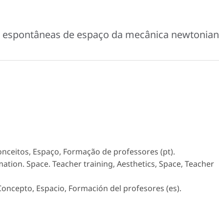
es espontâneas de espaço da mecânica newtonia
onceitos, Espaço, Formação de professores (pt).
ation. Space. Teacher training, Aesthetics, Space, Teacher
Concepto, Espacio, Formación del profesores (es).