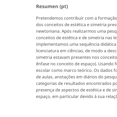
Resumen (pt)
Pretendemos contribuir com a formação i
dos conceitos de estética e simetria pr
newtoniana. Após realizarmos uma pesqui
conceitos de estética e de simetria nas 
implementamos uma sequência didática e
licenciatura em ciências, de modo a des
simetria estavam presentes nos conceit
ênfase no conceito de espaço). Usando 
escolar como marco teórico. Os dados f
de aulas, anotações em diários do pesqu
categorias de resultados encontrados p
presença de aspectos de estética e de s
espaço, em particular devido à sua relaçã