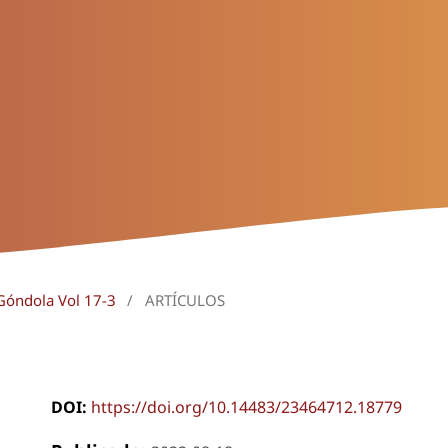
 Góndola Vol 17-3
/
ARTÍCULOS
DOI:
https://doi.org/10.14483/23464712.18779