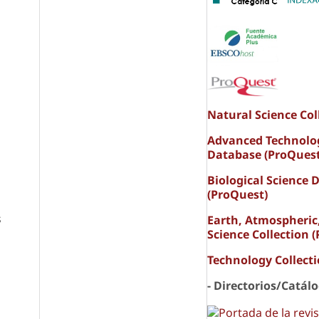
Natural Science Col
Advanced Technolo
Database (ProQuest
Biological Science 
(ProQuest)
s
Earth, Atmospheric
Science Collection 
Technology Collect
- Directorios/Catál