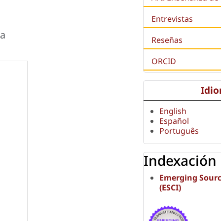
Entrevistas
na
Reseñas
ORCID
Idi
English
Español
Português
Indexación
Emerging Sourc
(ESCI)