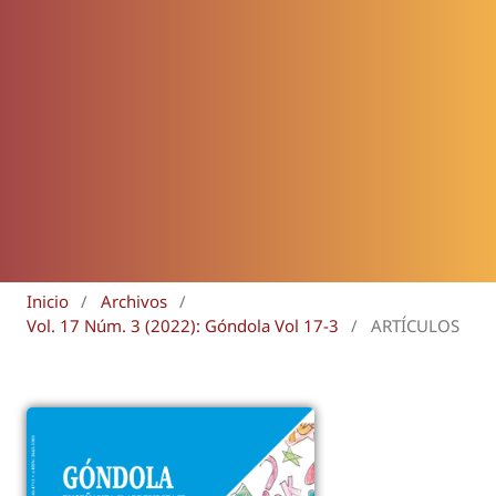
Inicio
/
Archivos
/
Vol. 17 Núm. 3 (2022): Góndola Vol 17-3
/
ARTÍCULOS