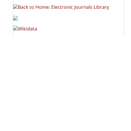
OPF (Open Policy Finder)
Licencia Creative Commons
Atribución-NoComercial-CompartirIgual 4.0 Internacional
(CC BY-NC-SA 4.0)
Visitas a la revista