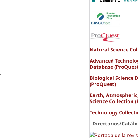
Natural Science Col
Advanced Technolo
Database (ProQuest
h
Biological Science 
(ProQuest)
.
Earth, Atmospheric
Science Collection 
Technology Collect
- Directorios/Catál