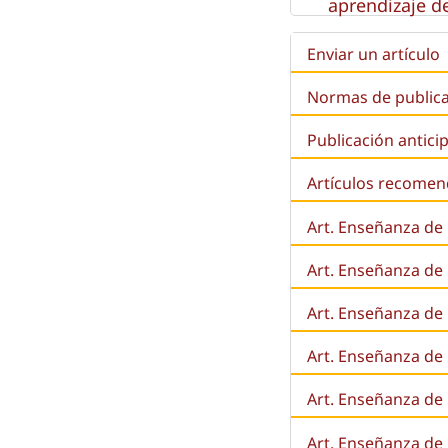
aprendizaje de
Enviar un artículo
Normas de public
Publicación antici
Artículos recome
Art. Enseñanza de
Art. Enseñanza de
Art. Enseñanza de 
Art. Enseñanza de l
Art. Enseñanza de
Art. Enseñanza de