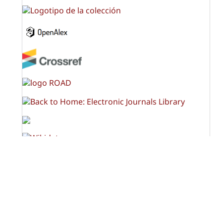
OPF (Open Policy Finder)
Licencia Creative Commons
Atribución-NoComercial-CompartirIgual 4.0 Internacional