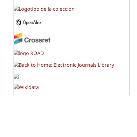
OPF (Open Policy Finder)
Licencia Creative Commons
Atribución-NoComercial-CompartirIgual 4.0 Internacional