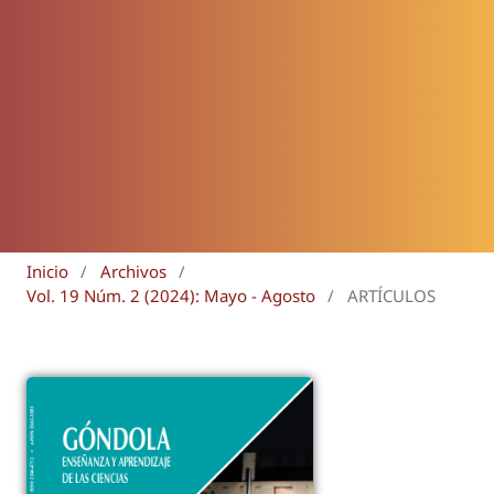
Inicio
/
Archivos
/
Vol. 19 Núm. 2 (2024): Mayo - Agosto
/
ARTÍCULOS