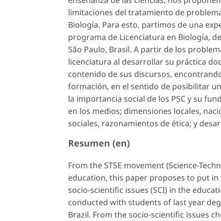
enseñanza de las ciencias, nos proponem
limitaciones del tratamiento de problema
Biología. Para esto, partimos de una exp
programa de Licenciatura en Biología, de
São Paulo, Brasil. A partir de los proble
licenciatura al desarrollar su práctica do
contenido de sus discursos, encontrando 
formación, en el sentido de posibilitar 
la importancia social de los PSC y su fun
en los medios; dimensiones locales, nacio
sociales, razonamientos de ética; y desar
Resumen (en)
From the STSE movement (Science-Technol
education, this paper proposes to put in 
socio-scientific issues (SCI) in the educa
conducted with students of last year degr
Brazil. From the socio-scientific issues 