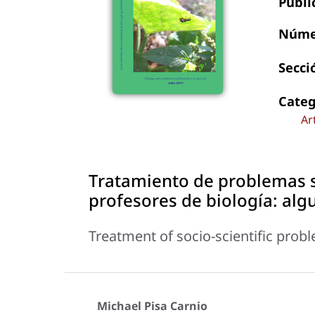
Publi
Núme
Secci
Categ
Ar
Tratamiento de problemas so
profesores de biología: alg
Treatment of socio-scientific prob
Michael Pisa Carnio