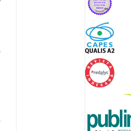
y
o
,