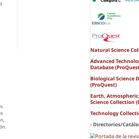
l
Natural Science Col
Advanced Technolo
Database (ProQuest
Biological Science 
(ProQuest)
Earth, Atmospheric
Science Collection 
s.
os
Technology Collect
ón,
- Directorios/Catál
ón.