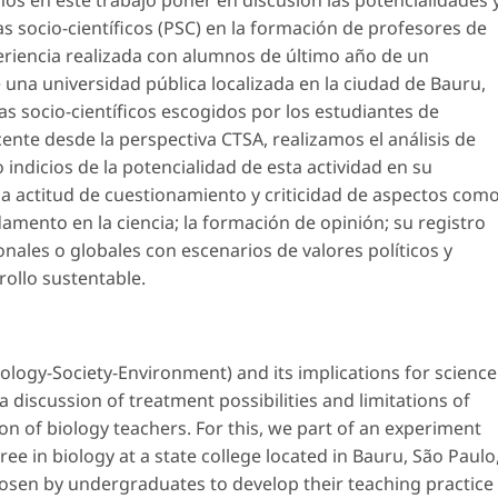
os en este trabajo poner en discusión las potencialidades 
s socio-científicos (PSC) en la formación de profesores de
eriencia realizada con alumnos de último año de un
 una universidad pública localizada en la ciudad de Bauru,
mas socio-científicos escogidos por los estudiantes de
cente desde la perspectiva CTSA, realizamos el análisis de
indicios de la potencialidad de esta actividad en su
una actitud de cuestionamiento y criticidad de aspectos com
damento en la ciencia; la formación de opinión; su registro
nales o globales con escenarios de valores políticos y
rollo sustentable.
ogy-Society-Environment) and its implications for science
a discussion of treatment possibilities and limitations of
tion of biology teachers. For this, we part of an experiment
ee in biology at a state college located in Bauru, São Paulo
chosen by undergraduates to develop their teaching practice