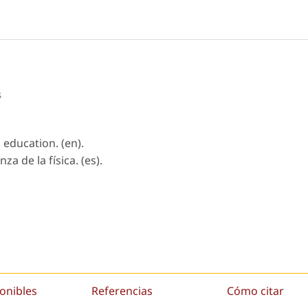
s
 education. (en).
a de la física. (es).
onibles
Referencias
Cómo citar