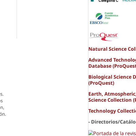
Natural Science Col
Advanced Technolo
Database (ProQuest
Biological Science 
(ProQuest)
Earth, Atmospheric
s.
Science Collection 
os
ón,
Technology Collect
ón.
- Directorios/Catál