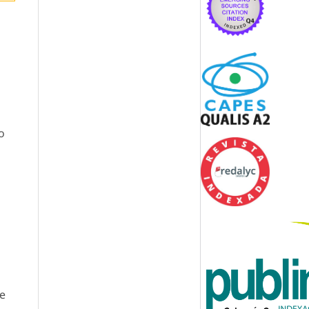
a
o
n
re