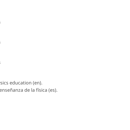
s
s
s
sics education (en).
nseñanza de la física (es).