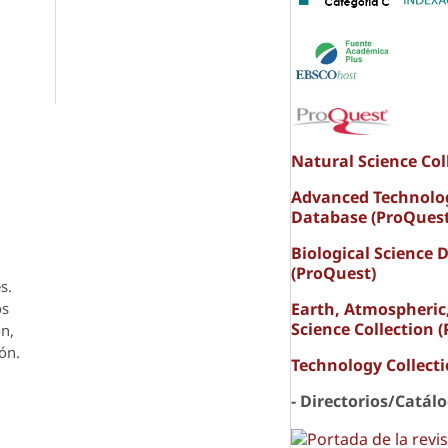
Natural Science Col
Advanced Technolo
Database (ProQuest
Biological Science 
(ProQuest)
s.
Earth, Atmospheric
os
Science Collection 
ón,
ón.
Technology Collect
- Directorios/Catál