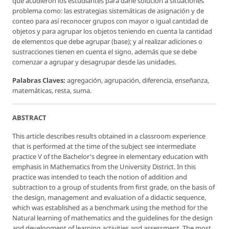
que acudieron los estudiantes para darle solución a situaciones
problema como: las estrategias sistemáticas de asignación y de
conteo para así reconocer grupos con mayor o igual cantidad de
objetos y para agrupar los objetos teniendo en cuenta la cantidad
de elementos que debe agrupar (base); y al realizar adiciones o
sustracciones tienen en cuenta el signo, además que se debe
comenzar a agrupar y desagrupar desde las unidades.
Palabras Claves:
agregación, agrupación, diferencia, enseñanza,
matemáticas, resta, suma.
ABSTRACT
This article describes results obtained in a classroom experience
that is performed at the time of the subject see intermediate
practice V of the Bachelor's degree in elementary education with
emphasis in Mathematics from the University District. In this
practice was intended to teach the notion of addition and
subtraction to a group of students from first grade, on the basis of
the design, management and evaluation of a didactic sequence,
which was established as a benchmark using the method for the
Natural learning of mathematics and the guidelines for the design
and development of learning activities and assessment. The most