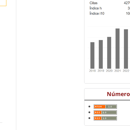
Número 
a