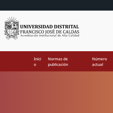
Inici
Normas de
Número
o
publicación
actual