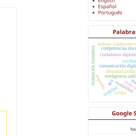
English
Español
Português
Palabra
trabajo colaborativ
evaluación formativa
competencias doce
ciudadanos digital
escritu
comunicación digit
identidad políti
inteligencia artif
expertos
ma
tics
redes 
modalidad
oralidad
twitter
Google 