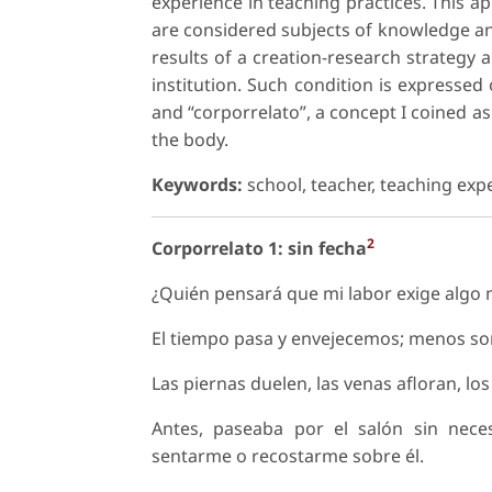
experience in teaching practices. This a
are considered subjects of knowledge and
results of a creation-research strategy 
institution. Such condition is expresse
and “corporrelato”, a concept I coined a
the body.
Keywords:
school, teacher, teaching exp
2
Corporrelato 1: sin fecha
¿Quién pensará que mi labor exige algo 
El tiempo pasa y envejecemos; menos son
Las piernas duelen, las venas afloran, lo
Antes, paseaba por el salón sin neces
sentarme o recostarme sobre él.