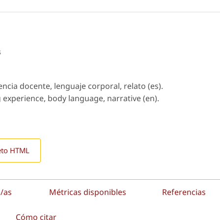
s
ncia docente, lenguaje corporal, relato (es).
g experience, body language, narrative (en).
eto HTML
/as
Métricas disponibles
Referencias
Cómo citar