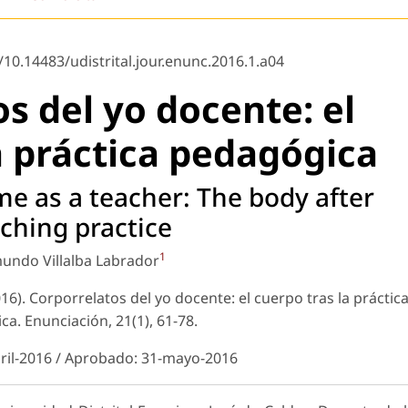
/10.14483/udistrital.jour.enunc.2016.1.a04
s del yo docente: el
a práctica pedagógica
me as a teacher: The body after
ching practice
1
undo Villalba Labrador
2016). Corporrelatos del yo docente: el cuerpo tras la práctic
ica.
Enunciación
, 21(1), 61-78.
bril-2016 / Aprobado: 31-mayo-2016