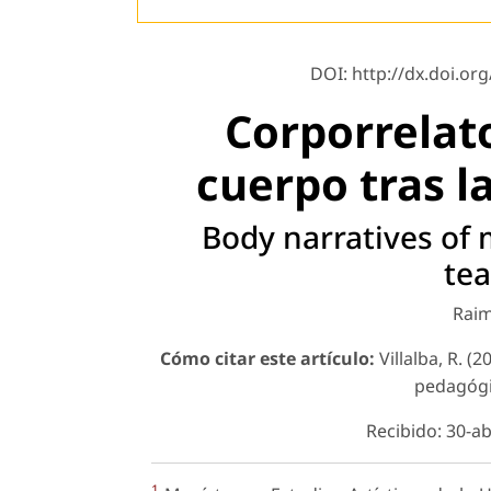
DOI: http://dx.doi.org
Corporrelato
cuerpo tras l
Body narratives of 
tea
Raim
Cómo citar este artículo:
Villalba, R. (
pedagóg
Recibido: 30-a
1