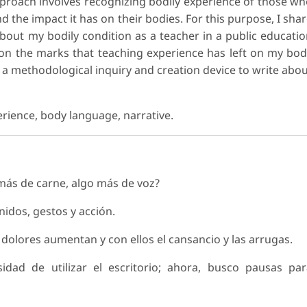
pproach involves recognizing bodily experience of those w
 the impact it has on their bodies. For this purpose, I sha
about my bodily condition as a teacher in a public educati
d on the marks that teaching experience has left on my bo
s a methodological inquiry and creation device to write abo
erience, body language, narrative.
más de carne, algo más de voz?
idos, gestos y acción.
s dolores aumentan y con ellos el cansancio y las arrugas.
idad de utilizar el escritorio; ahora, busco pausas pa