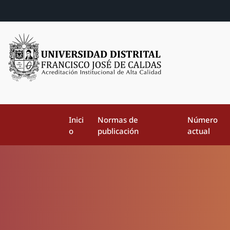
Inici
Normas de
Número
o
publicación
actual