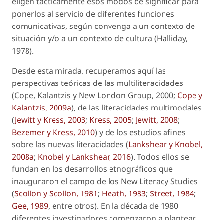
eligen tácticamente esos modos de significar para
ponerlos al servicio de diferentes funciones
comunicativas, según convenga a un contexto de
situación y/o a un contexto de cultura (Halliday,
1978).
Desde esta mirada, recuperamos aquí las
perspectivas teóricas de las
multiliteracidades
(Cope, Kalantzis y New London Group, 2000;
Cope y
Kalantzis, 2009a
), de las
literacidades multimodales
(
Jewitt y Kress, 2003
;
Kress, 2005
;
Jewitt, 2008
;
Bezemer y
Kress, 2010
) y de los estudios afines
sobre las
nuevas literacidades
(
Lankshear y Knobel,
2008a
;
Knobel y Lankshear, 2016
). Todos ellos se
fundan en los desarrollos etnográficos que
inauguraron el campo de los
New Literacy Studies
(
Scollon y Scollon, 1981
;
Heath, 1983
;
Street, 1984
;
Gee, 1989
, entre otros). En la década de 1980
diferentes investigadores comenzaron a plantear