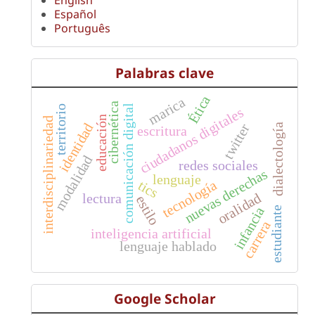
English
Español
Português
Palabras clave
Ética
marica
cibernética
comunicación digital
territorio
ciudadanos digitales
educación
interdisciplinariedad
identidad
twitter
dialectología
escritura
modalidad
redes sociales
nuevas derechas
lenguaje
tecnología
tics
oralidad
lectura
estilo
infancia
estudiante
carrera
inteligencia artificial
lenguaje hablado
Google Scholar