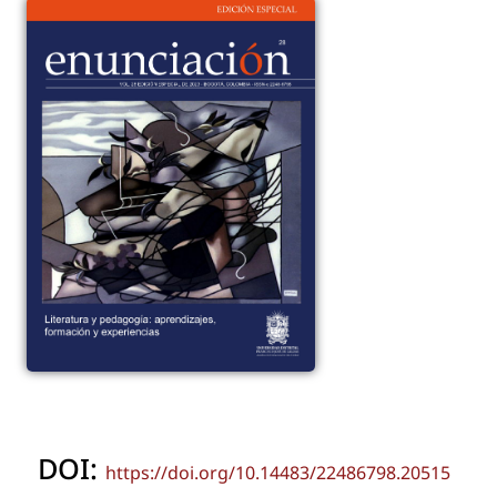
DOI:
https://doi.org/10.14483/22486798.20515