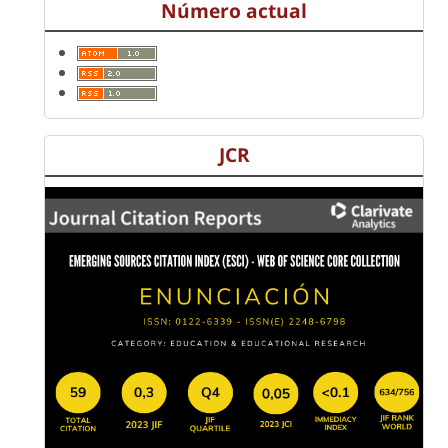
Número actual
JCR