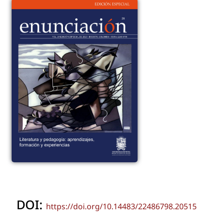
DOI:
https://doi.org/10.14483/22486798.20515