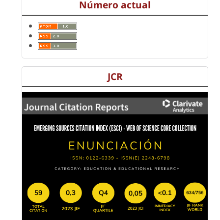
Número actual
JCR