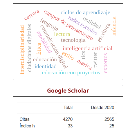
carrera
campos de pensamiento
ciclos de aprendizaje
redes sociales
oralidad
infancia
lenguaje
escritura
comunicación digital
ciudadanos digitales
interdisciplinariedad
modalidad
lectura
tecnología
Ética
inteligencia artificial
estilo
tics
twitter
expertos
educación
marica
identidad
educación con proyectos
Google Scholar