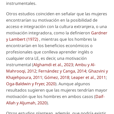
instrumentales.
Otros estudios coinciden en señalar que las mujeres
encontrarían su motivación en la posibilidad de
acceso e integración con la cultura extranjera, o una
motivación integradora, como la definieron
Gardner
y Lambert (1972)
, mientras que los hombres la
encontrarían en los beneficios económicos o
profesionales que conlleva aprender inglés o
cualquier otra LE, es decir, una motivación
instrumental (
Alghamdi
et al
., 2023
;
Ambu y Al-
Mahrooqi, 2012
;
Fernández y Canga, 2014
;
Ghazvini y
Khajehpoura, 2011
;
Gómez, 2018
;
Leaper
et al
., 2011
;
Oga-Baldwin y Fryer, 2020
). Aunque algunos
resultados sugieren que las mujeres tendrían mayor
motivación que los hombres en ambos casos (
Daif-
Allah y Aljumah, 2020
).
Otros estudios plantean, además, que podría existir