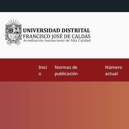
Inici
Normas de
Número
o
publicación
actual