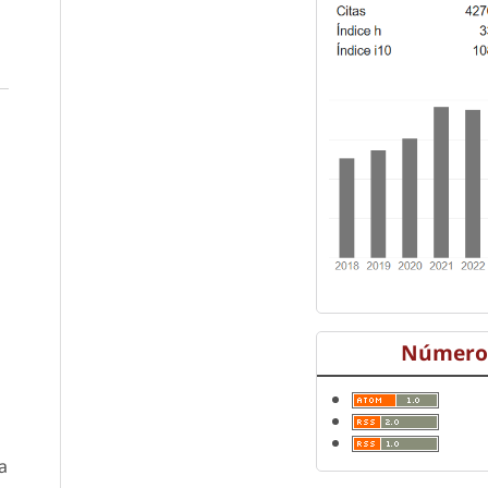
Número 
a