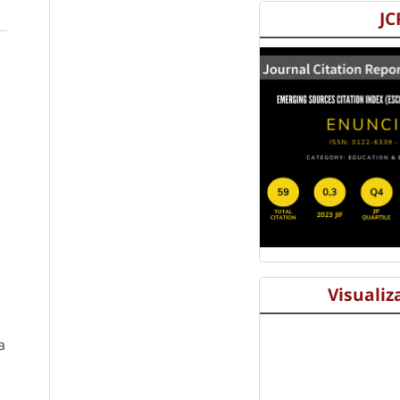
JC
Visualiz
a