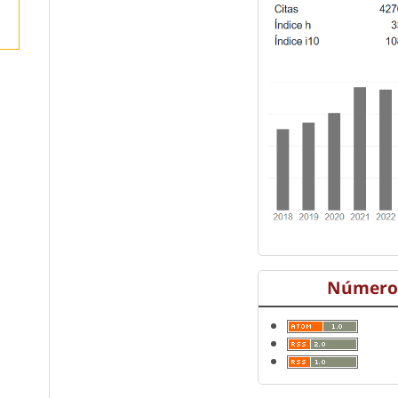
a
Número 