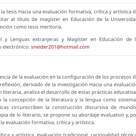
la tesis Hacia una evaluación formativa, crítica y artística 
optar al título de magíster en Educación de la Universid
inción como tesis meritoria.
l y Lenguas extranjeras y Magíster en Educación de l
 electrónico:
sneider201@hotmail.com
ancia de la evaluación en la configuración de los procesos 
reflexión, derivado de la investigación Hacia una evaluaci
ón literaria, analiza el desarrollo de estas prácticas educativ
n la concepción de la literatura y la lengua como sistem
icas circunscriben la construcción discursiva de mund
pia de lo literario, se propone su abordaje evaluativo y, p
 evaluación formativa, crítica y artística.
ítica y artística, evaluación tradicional, racionalidad técnic