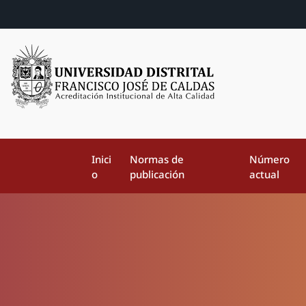
Inici
Normas de
Número
o
publicación
actual