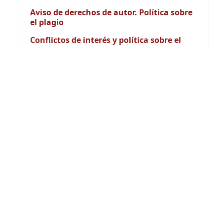
Aviso de derechos de autor. Política sobre
el plagio
Conflictos de interés y política sobre el
plagio
Declaración de éticas y buenas prácticas
Envie su artículo
AQUÍ
ESTADÍSTICAS
AYUDA PARA LOS AUTORES