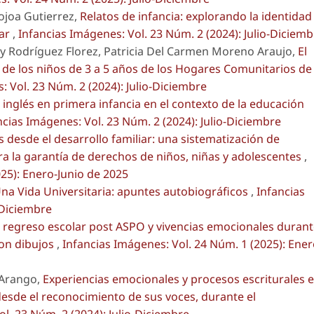
Jojoa Gutierrez,
Relatos de infancia: explorando la identidad
iar
,
Infancias Imágenes: Vol. 23 Núm. 2 (2024): Julio-Diciemb
 Rodríguez Florez, Patricia Del Carmen Moreno Araujo,
El
l de los niños de 3 a 5 años de los Hogares Comunitarios de
: Vol. 23 Núm. 2 (2024): Julio-Diciembre
inglés en primera infancia en el contexto de la educación
ncias Imágenes: Vol. 23 Núm. 2 (2024): Julio-Diciembre
 desde el desarrollo familiar: una sistematización de
ra la garantía de derechos de niños, niñas y adolescentes
,
25): Enero-Junio de 2025
na Vida Universitaria: apuntes autobiográficos
,
Infancias
-Diciembre
s: regreso escolar post ASPO y vivencias emocionales duran
con dibujos
,
Infancias Imágenes: Vol. 24 Núm. 1 (2025): Ener
 Arango,
Experiencias emocionales y procesos escriturales 
desde el reconocimiento de sus voces, durante el
l. 23 Núm. 2 (2024): Julio-Diciembre