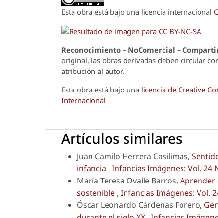
Esta obra está bajo una licencia internacional
C
Reconoci
m
iento – NoComercial – Compartir
original, las obras derivadas deben circular co
atribución al autor.
Esta obra está bajo una
licencia de Creative 
Internacional
Artículos similares
Juan Camilo Herrera Casilimas,
Sentid
infancia
,
Infancias Imágenes: Vol. 24 
María Teresa Ovalle Barros,
Aprender 
sostenible
,
Infancias Imágenes: Vol. 2
Óscar Leonardo Cárdenas Forero,
Gen
durante el siglo XX
,
Infancias Imágenes