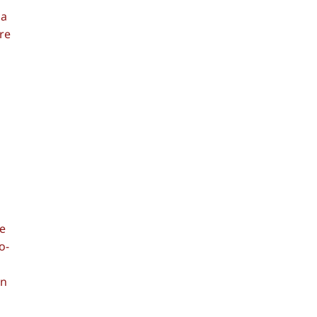
 a
re
te
o-
en