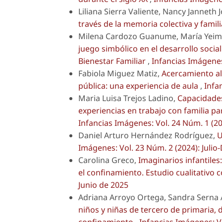
Liliana Sierra Valiente, Nancy Janneth 
través de la memoria colectiva y famil
Milena Cardozo Guanume, María Yeimy
juego simbólico en el desarrollo socia
Bienestar Familiar
,
Infancias Imágenes
Fabiola Miguez Matiz,
Acercamiento al 
pública: una experiencia de aula
,
Infa
Maria Luisa Trejos Ladino,
Capacidades
experiencias en trabajo con familia pa
Infancias Imágenes: Vol. 24 Núm. 1 (20
Daniel Arturo Hernández Rodríguez,
U
Imágenes: Vol. 23 Núm. 2 (2024): Julio
Carolina Greco,
Imaginarios infantile
el confinamiento. Estudio cualitativo 
Junio de 2025
Adriana Arroyo Ortega, Sandra Serna
niños y niñas de tercero de primaria, 
confinamiento
,
Infancias Imágenes: Vo