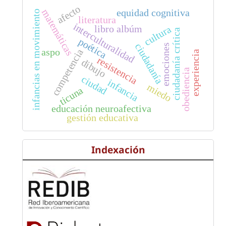
afecto
matemáticas
equidad cognitiva
infancias en movimiento
literatura
interculturalidad
libro albúm
cultura
ciudadanía crítica
poética
ciudadanía
emociones
aspo
competencia
experiencia
resistencia
dibujo
obediencia
ciudad
infancia
miedo
ticuna
educación neuroafectiva
gestión educativa
Indexación