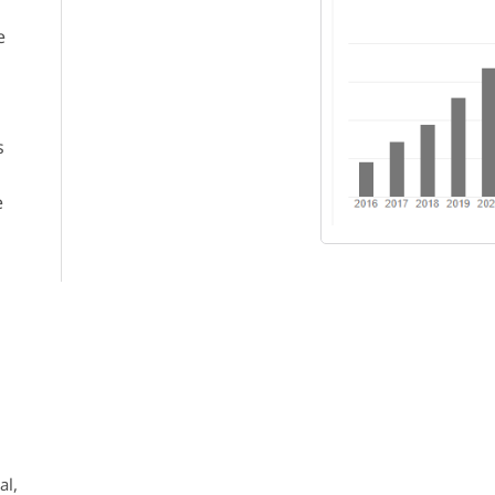
e
s
e
al,