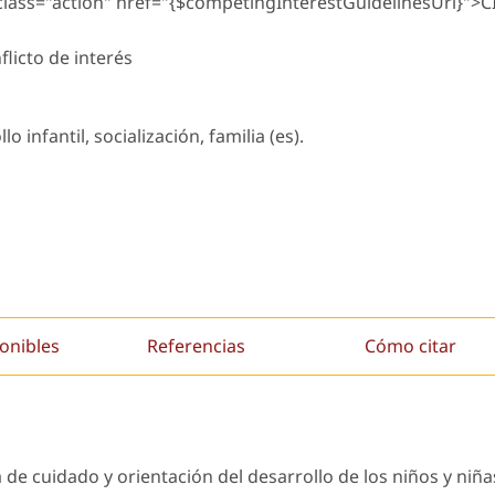
 class="action" href="{$competingInterestGuidelinesUrl}">C
licto de interés
o infantil, socialización, familia (es).
onibles
Referencias
Cómo citar
de cuidado y orientación del desarrollo de los niños y niña