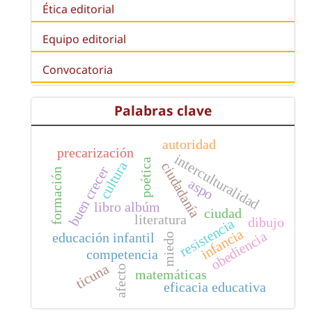
Ética editorial
Equipo editorial
Convocatoria
Palabras clave
autoridad
precarización
interculturalidad
poética
cultura
ciudadanía
buen crecer
formación
aspo
libro albúm
ciudad
literatura
dibujo
resistencia
infancia
obediencia
educación infantil
miedo
competencia
ticuna
afecto
matemáticas
eficacia educativa