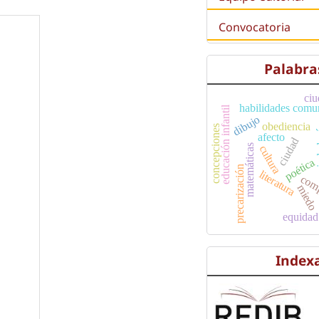
Convocatoria
Palabra
ciu
habilidades comu
educación infantil
dibujo
obediencia
concepciones
ciu
afecto
ciudad
matemáticas
cultura
poética
precarización
literatura
com
mied
equidad
Index