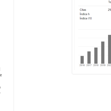
t
he
e
r