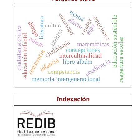
ticuna
autoridad
emociones
educación sostenible
literatura
afecto
ciudad
dibujo
cultura
aspo
ciudadanía crítica
poética
educación infantil
miedo
reapertura escolar
ciudadanía
matemáticas
concepciones
resistencia
interculturalidad
infancia
obediencia
libro albúm
competencia
memoria intergeneracional
Indexación