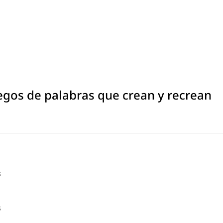
uegos de palabras que crean y recrean
s
s