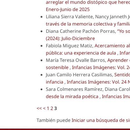
arreglar el mundo distópico que hered
Enero-Junio de 2025
Liliana Sierra Valiente, Nancy Janneth 
través de la memoria colectiva y famil
Diana Catherine Pachón Porras,
“Yo s
(2024): Julio-Diciembre
Fabiola Miguez Matiz,
Acercamiento al 
pública: una experiencia de aula
,
Infa
María Teresa Ovalle Barros,
Aprender 
sostenible
,
Infancias Imágenes: Vol. 2
Juan Camilo Herrera Casilimas,
Sentid
infancia
,
Infancias Imágenes: Vol. 24 
Sara Colmenares Ramírez, Diana Caro
desde la mirada poética
,
Infancias Im
<<
<
1
2
3
También puede
Iniciar una búsqueda de s