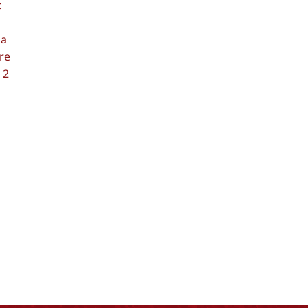
:
 a
re
 2