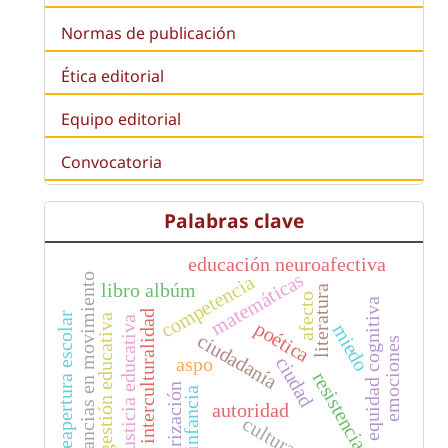
Normas de publicación
Ética editorial
Equipo editorial
Convocatoria
Palabras clave
educación neuroafectiva
matemáticas
competencia
infancias en movimiento
libro albúm
literatura
afecto
equidad cognitiva
interculturalidad
reapertura escolar
gestión educativa
justicia educativa
poética
miedo
ciudadanía
emociones
ciudad
aspo
resistencia
precarización
infancia
autoridad
cultura