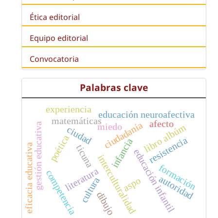
Ética editorial
Equipo editorial
Convocatoria
Palabras clave
experiencia
educación neuroafectiva
matemáticas
afecto
ciudadanía
gestión educativa
miedo
libro albúm
ciudad
poética
resistencia
infancia
eficacia educativa
ticuna
educación infantil
interculturalidad
formación
literatura
competencia
autoridad
cultura
aspo
dibujo