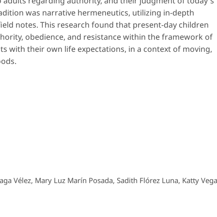
o adults regarding authority, and their judgment of today's
dition was narrative hermeneutics, utilizing in-depth
field notes. This research found that present-day children
uthority, obedience, and resistance within the framework of
hts with their own life expectations, in a context of moving,
oods.
aga Vélez, Mary Luz Marín Posada, Sadith Flórez Luna, Katty Veg