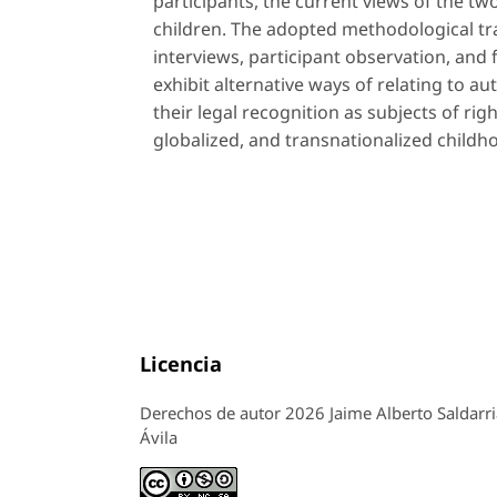
participants, the current views of the tw
children. The adopted methodological tra
interviews, participant observation, and 
exhibit alternative ways of relating to a
their legal recognition as subjects of rig
globalized, and transnationalized childh
Licencia
Derechos de autor 2026 Jaime Alberto Saldarri
Ávila