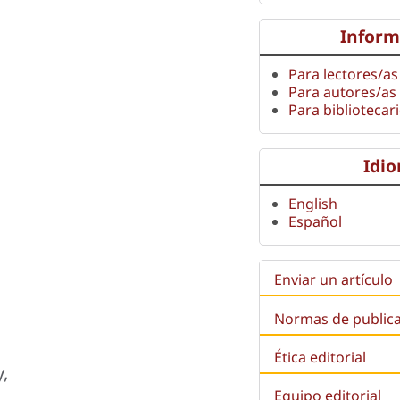
Inform
Para lectores/as
Para autores/as
Para bibliotecar
Idi
English
Español
Enviar un artículo
Normas de public
Ética editorial
,
Equipo editorial