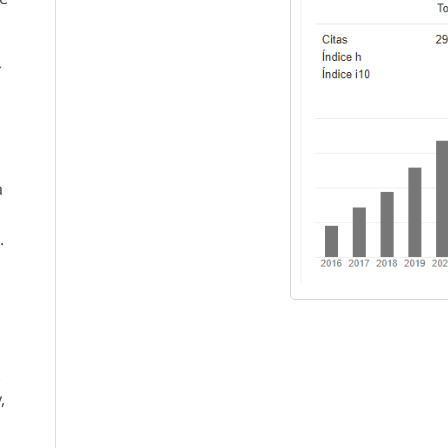
́
a
.
.
,