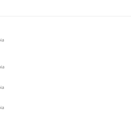
ia
bia
ia
ia