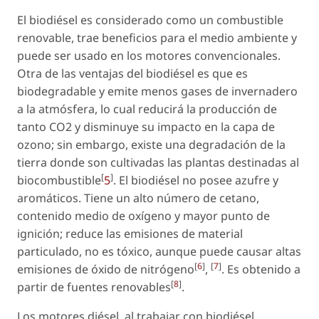
El biodiésel es considerado como un combustible
renovable, trae beneficios para el medio ambiente y
puede ser usado en los motores convencionales.
Otra de las ventajas del biodiésel es que es
biodegradable y emite menos gases de invernadero
a la atmósfera, lo cual reducirá la producción de
tanto CO2 y disminuye su impacto en la capa de
ozono; sin embargo, existe una degradación de la
tierra donde son cultivadas las plantas destinadas al
[
]
biocombustible
5
. El biodiésel no posee azufre y
aromáticos. Tiene un alto número de cetano,
contenido medio de oxígeno y mayor punto de
ignición; reduce las emisiones de material
particulado, no es tóxico, aunque puede causar altas
[
6
]
[
7
]
emisiones de óxido de nitrógeno
,
. Es obtenido a
[
8
]
partir de fuentes renovables
.
Los motores diésel, al trabajar con biodiésel,