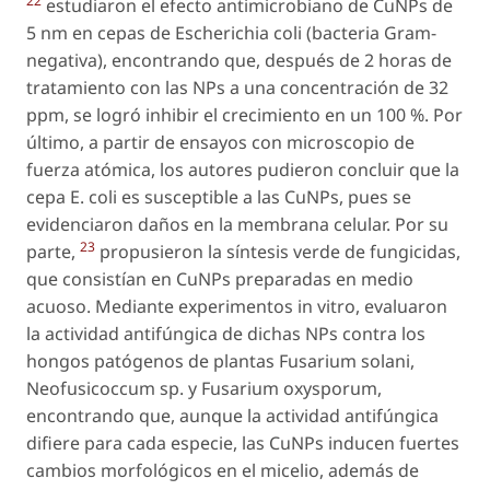
22
estudiaron el efecto antimicrobiano de CuNPs de
5 nm en cepas de Escherichia coli (bacteria Gram-
negativa), encontrando que, después de 2 horas de
tratamiento con las NPs a una concentración de 32
ppm, se logró inhibir el crecimiento en un 100 %. Por
último, a partir de ensayos con microscopio de
fuerza atómica, los autores pudieron concluir que la
cepa E. coli es susceptible a las CuNPs, pues se
evidenciaron daños en la membrana celular. Por su
23
parte,
propusieron la síntesis verde de fungicidas,
que consistían en CuNPs preparadas en medio
acuoso. Mediante experimentos in vitro, evaluaron
la actividad antifúngica de dichas NPs contra los
hongos patógenos de plantas Fusarium solani,
Neofusicoccum sp. y Fusarium oxysporum,
encontrando que, aunque la actividad antifúngica
difiere para cada especie, las CuNPs inducen fuertes
cambios morfológicos en el micelio, además de