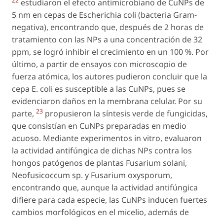
22
estudiaron el efecto antimicrobiano de CuNPs de
5 nm en cepas de Escherichia coli (bacteria Gram-
negativa), encontrando que, después de 2 horas de
tratamiento con las NPs a una concentración de 32
ppm, se logró inhibir el crecimiento en un 100 %. Por
último, a partir de ensayos con microscopio de
fuerza atómica, los autores pudieron concluir que la
cepa E. coli es susceptible a las CuNPs, pues se
evidenciaron daños en la membrana celular. Por su
23
parte,
propusieron la síntesis verde de fungicidas,
que consistían en CuNPs preparadas en medio
acuoso. Mediante experimentos in vitro, evaluaron
la actividad antifúngica de dichas NPs contra los
hongos patógenos de plantas Fusarium solani,
Neofusicoccum sp. y Fusarium oxysporum,
encontrando que, aunque la actividad antifúngica
difiere para cada especie, las CuNPs inducen fuertes
cambios morfológicos en el micelio, además de