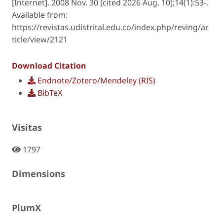
[Internet]. 2008 Nov. 30 [cited 2026 Aug. 10];14(1):53-.
Available from:
https://revistas.udistrital.edu.co/index.php/reving/ar
ticle/view/2121
Download Citation
Endnote/Zotero/Mendeley (RIS)
BibTeX
Visitas
1797
Dimensions
PlumX