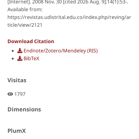
[Internet]. 2008 Nov. 30 [cited 2026 Aug. 9];14(1):53-.
Available from:
https://revistas.udistrital.edu.co/index.php/reving/ar
ticle/view/2121
Download Citation
Endnote/Zotero/Mendeley (RIS)
BibTeX
Visitas
1797
Dimensions
PlumX