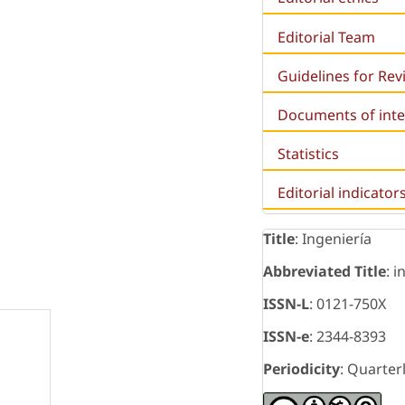
Editorial Team
Guidelines for Re
Documents of inte
Statistics
Editorial indicator
Title
: Ingeniería
Abbreviated Title
: i
ISSN-L
: 0121-750X
ISSN-e
: 2344-8393
Periodicity
: Quarter