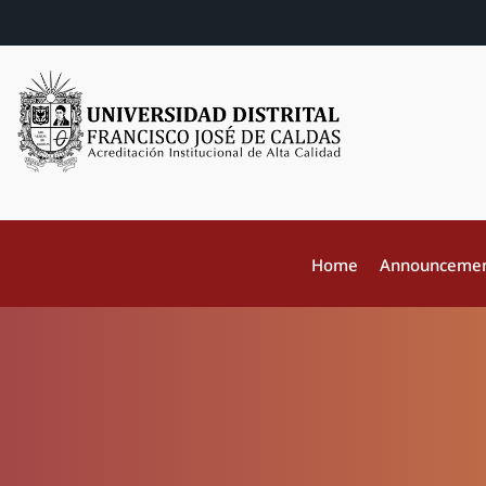
Home
Announceme