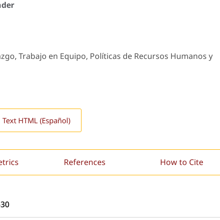
nder
azgo, Trabajo en Equipo, Políticas de Recursos Humanos y
l Text HTML (Español)
etrics
References
How to Cite
-30