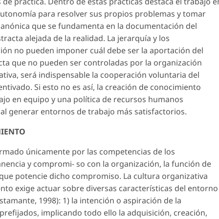
e práctica. Dentro de estas prácticas destaca el trabajo e
utonomía para resolver sus propios problemas y tomar
n canónica que se fundamenta en la documentación del
racta alejada de la realidad. La jerarquía y los
ión no pueden imponer cuál debe ser la aportación del
cta que no pueden ser controladas por la organización
tiva, será indispensable la cooperación voluntaria del
entivado. Si esto no es así, la creación de conocimiento
rabajo en equipo y una política de recursos humanos
al generar entornos de trabajo más satisfactorios.
MIENTO
 formado únicamente por las competencias de los
nencia y compromi- so con la organización, la función de
 que potencie dicho compromiso. La cultura organizativa
to exige actuar sobre diversas características del entorno
tamante, 1998): 1) la intención o aspiración de la
prefijados, implicando todo ello la adquisición, creación,