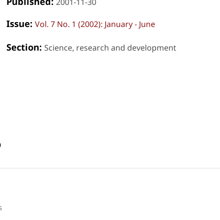
Published:
2001-11-30
Issue:
Vol. 7 No. 1 (2002): January - June
Section:
Science, research and development
o
s