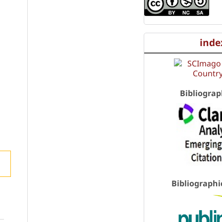
inde
Bibliograp
Bibliographi