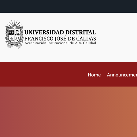
Home
Announceme