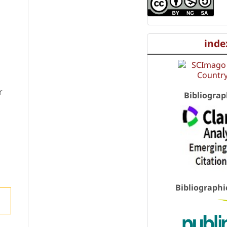
inde
r
Bibliograp
Bibliographi