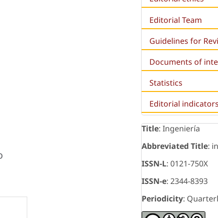
Editorial Team
Guidelines for Re
Documents of inte
Statistics
Editorial indicator
Title
: Ingeniería
Abbreviated Title
: i
o
ISSN-L
: 0121-750X
ISSN-e
: 2344-8393
Periodicity
: Quarter