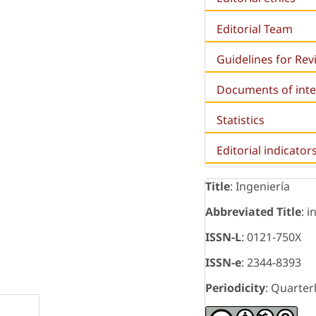
Editorial Team
Guidelines for Re
Documents of inte
Statistics
Editorial indicator
Title
: Ingeniería
Abbreviated Title
: i
ISSN-L
: 0121-750X
ISSN-e
: 2344-8393
Periodicity
: Quarter