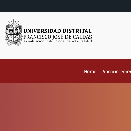
Home
Announceme