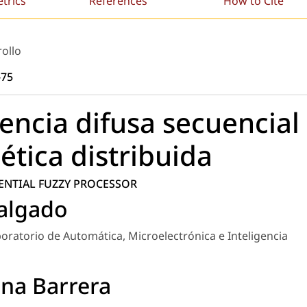
etrics
References
How to Cite
rollo
-75
encia difusa secuencial
tica distribuida
ENTIAL FUZZY PROCESSOR
Salgado
oratorio de Automática, Microelectrónica e Inteligencia
na Barrera