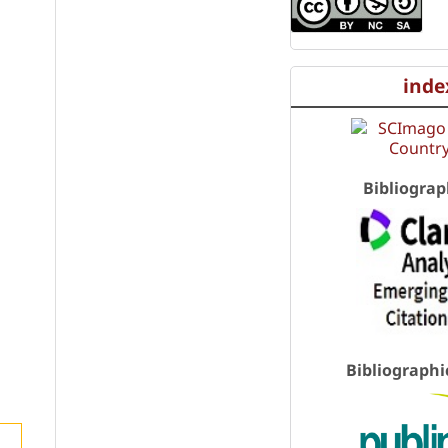
inde
Bibliograp
Bibliographi