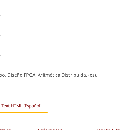
s
s
s
o, Diseño FPGA, Aritmética Distribuida. (es).
l Text HTML (Español)