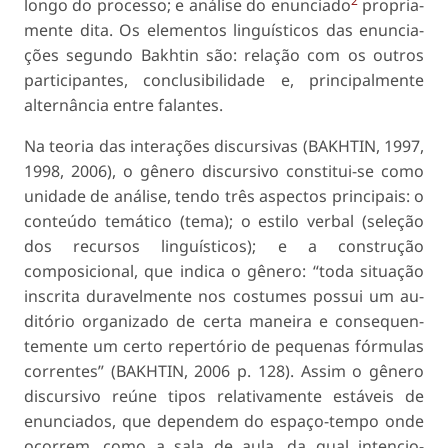
2
longo do processo; e análise do enunciado
propria-
mente dita. Os elementos linguísticos das enuncia­
ções segundo Bakhtin são: relação com os outros
participantes, conclusibilidade e, principalmente
alternância entre falantes.
Na teoria das interações discursivas (BAKHTIN, 1997,
1998, 2006), o gênero discursivo constitui-se como
unidade de análise, tendo três aspectos prin­cipais: o
conteúdo temático (tema); o estilo verbal (seleção
dos recursos linguísticos); e a construção
composicional, que indica o gênero: “toda situação
inscrita duravelmente nos costumes possui um au­
ditório organizado de certa maneira e consequen­
temente um certo repertório de pequenas fórmulas
correntes” (BAKHTIN, 2006 p. 128). Assim o gêne­ro
discursivo reúne tipos relativamente estáveis de
enunciados, que dependem do espaço-tempo onde
ocorrem, como a sala de aula, da qual intencio­