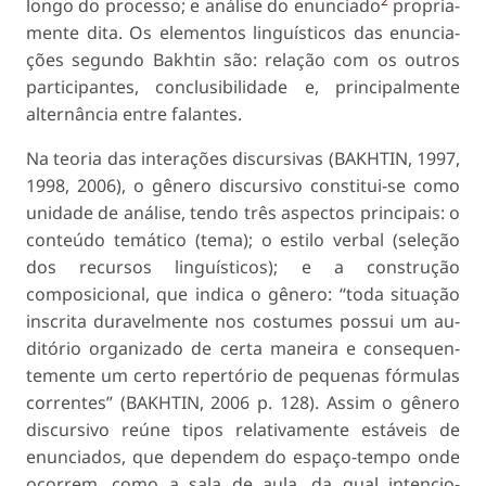
2
longo do processo; e análise do enunciado
propria-
mente dita. Os elementos linguísticos das enuncia­
ções segundo Bakhtin são: relação com os outros
participantes, conclusibilidade e, principalmente
alternância entre falantes.
Na teoria das interações discursivas (BAKHTIN, 1997,
1998, 2006), o gênero discursivo constitui-se como
unidade de análise, tendo três aspectos prin­cipais: o
conteúdo temático (tema); o estilo verbal (seleção
dos recursos linguísticos); e a construção
composicional, que indica o gênero: “toda situação
inscrita duravelmente nos costumes possui um au­
ditório organizado de certa maneira e consequen­
temente um certo repertório de pequenas fórmulas
correntes” (BAKHTIN, 2006 p. 128). Assim o gêne­ro
discursivo reúne tipos relativamente estáveis de
enunciados, que dependem do espaço-tempo onde
ocorrem, como a sala de aula, da qual intencio­