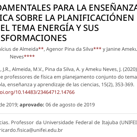
AMENTALES PARA LA ENSEÑANZ
SICA SOBRE LA PLANIFICACIÓNEN
EL TEMA ENERGÍA Y SUS
NSFORMACIONES
nícius de Almeida
**
, Agenor Pina da Silva
***
y Janine Amek
Neves
****
 J.R., Almeida, M.V., Pina da Silva, A. y Ameku Neves, J. (2020)
e professores de física em planejamento conjunto do tema
, enseñanza y aprendizaje de las ciencias, 15(2), 353-369.
doi.org/10.14483/23464712.14766
 de 2019;
aprovado:
06 de agosto de 2019
as. Professor da Universidade Federal de Itajuba (UNIFEI
jricardo.fisica@unifei.edu.br