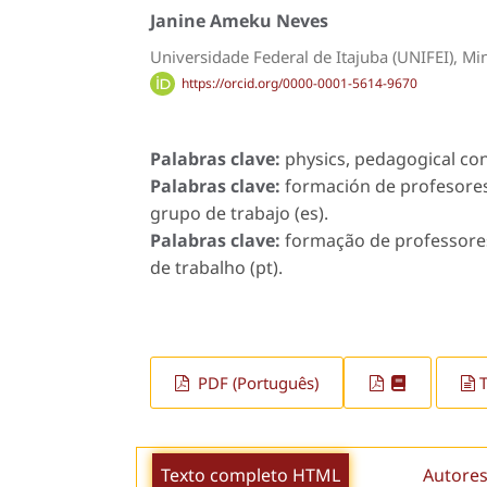
Janine Ameku Neves
Universidade Federal de Itajuba (UNIFEI), Min
https://orcid.org/0000-0001-5614-9670
Palabras clave:
physics, pedagogical co
Palabras clave:
formación de profesores,
grupo de trabajo (es).
Palabras clave:
formação de professores
de trabalho (pt).
PDF (Português)
Texto completo HTML
Autores