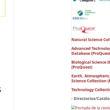
Natural Science Col
Advanced Technolo
Database (ProQuest
Biological Science 
(ProQuest)
Earth, Atmospheric
Science Collection 
S
Technology Collect
- Directorios/Catál