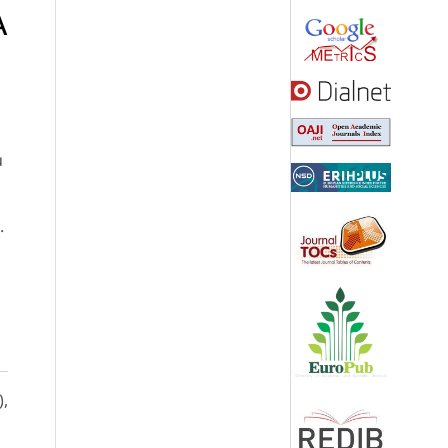
A
u
.
),