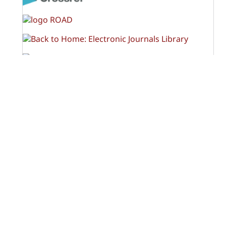
OPF (Open Policy Finder)
Licencia Creative Commons
Atribución-NoComercial-CompartirIgual 4.0 Internacional
(CC BY-NC-SA 4.0)