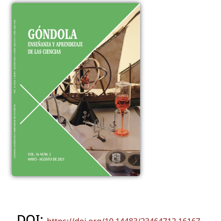
DOI:
https://doi.org/10.14483/23464712.16167