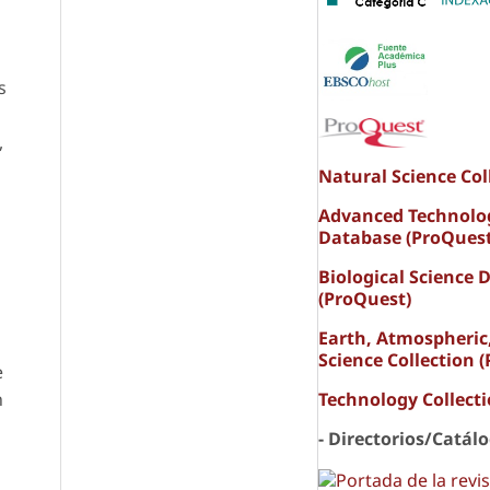
s
,
Natural Science Col
Advanced Technolo
Database (ProQuest
Biological Science 
(ProQuest)
Earth, Atmospheric
Science Collection 
e
n
Technology Collect
- Directorios/Catál