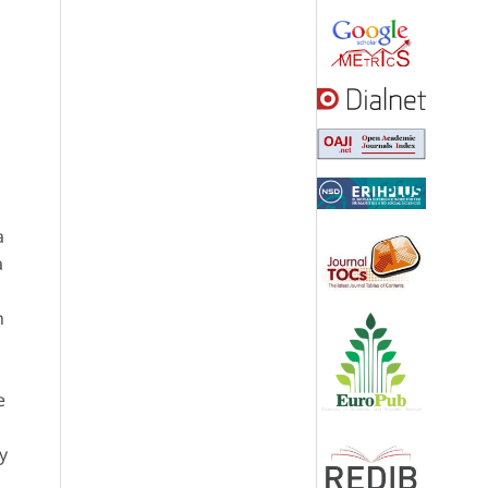
a
a
n
e
y