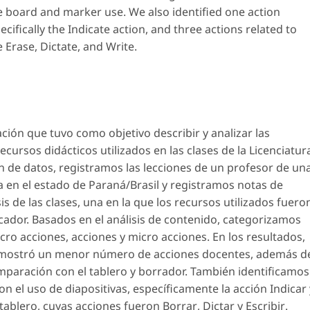
he board and marker use. We also identified one action
ecifically the
Indicate
action, and three actions related to
re
Erase, Dictate, and Write
.
ción que tuvo como objetivo describir y analizar las
cursos didácticos utilizados en las clases de la Licenciatur
ón de datos, registramos las lecciones de un profesor de un
a en el estado de Paraná/Brasil y registramos notas de
s de las clases, una en la que los recursos utilizados fuero
arcador. Basados en el análisis de contenido, categorizamos
cro acciones, acciones y micro acciones. En los resultados,
s mostró un menor número de acciones docentes, además d
paración con el tablero y borrador. También identificamos
n el uso de diapositivas, específicamente la acción
Indicar
 tablero, cuyas acciones fueron
Borrar
,
Dictar
y
Escribir
.