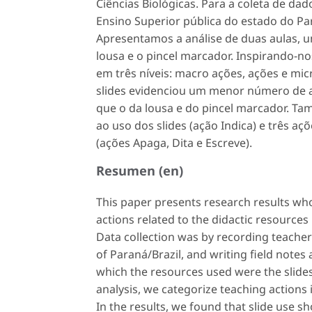
Ciências Biológicas. Para a coleta de da
Ensino Superior pública do estado do Pa
Apresentamos a análise de duas aulas, 
lousa e o pincel marcador. Inspirando-n
em três níveis: macro ações, ações e mi
slides
evidenciou um menor número de a
que o da lousa e do pincel marcador. T
ao uso dos
slides
(ação
Indica
) e três aç
(ações
Apaga
,
Dita
e
Escreve
).
Resumen (en)
This paper presents research results who
actions related to the didactic resources
Data collection was by recording teacher 
of Paraná/Brazil, and writing field notes
which the resources used were the slides
analysis, we categorize teaching actions 
In the results, we found that slide use 