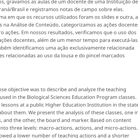
dos, gravamos as aulas de um docente de uma Instituição de
raná/Brasil e registramos notas de campo sobre elas.
uma em que os recursos utilizados foram os
slides
e outra, a
os na Análise de Conteúdo, categorizamos as ações docente
cro ações. Em nossos resultados, verificamos que o uso dos
ções docentes, além de um menor tempo para executá-las
ambém identificamos uma ação exclusivamente relacionada
ões relacionadas ao uso da lousa e do pincel marcados
se objective was to describe and analyze the teaching
 used in the Biological Sciences Education Program classes.
lessons at a public Higher Education Institution in the stat
 about them. We present the analysis of these classes, one i
, and the other, the board and marker. Based on content
into three levels: macro-actions, actions, and micro-actions.
showed a lower number of teaching actions and a shorter