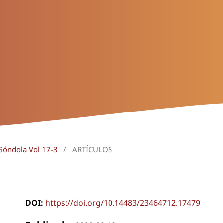
 Góndola Vol 17-3
/
ARTÍCULOS
DOI:
https://doi.org/10.14483/23464712.17479