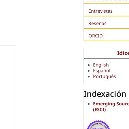
Entrevistas
Reseñas
ORCID
Idi
English
Español
Português
Indexación
Emerging Sourc
(ESCI)