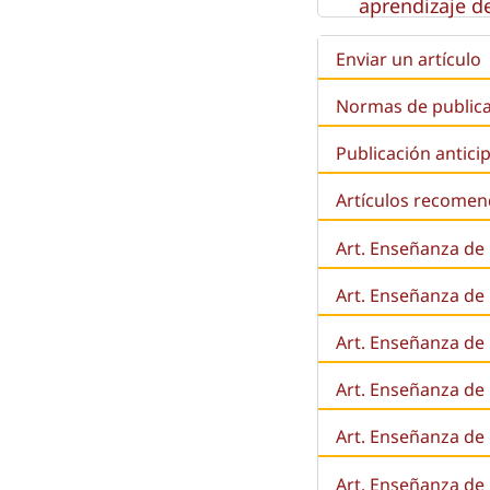
aprendizaje de
Enviar un artículo
Normas de public
Publicación antici
Artículos recome
Art. Enseñanza de
Art. Enseñanza de
Art. Enseñanza de 
Art. Enseñanza de l
Art. Enseñanza de
Art. Enseñanza de