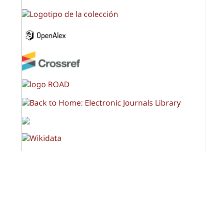
OPF (Open Policy Finder)
Licencia Creative Commons
Atribución-NoComercial-CompartirIgual 4.0 Internacional