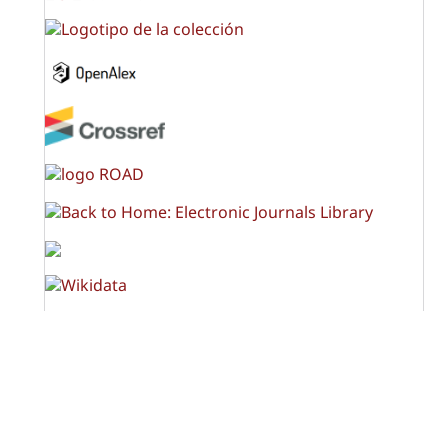
OPF (Open Policy Finder)
Licencia Creative Commons
Atribución-NoComercial-CompartirIgual 4.0 Internacional